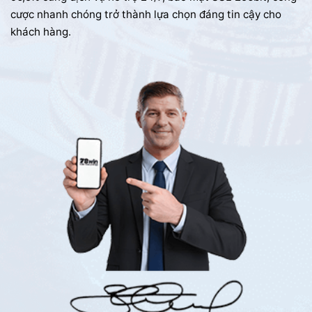
cược nhanh chóng trở thành lựa chọn đáng tin cậy cho
khách hàng.