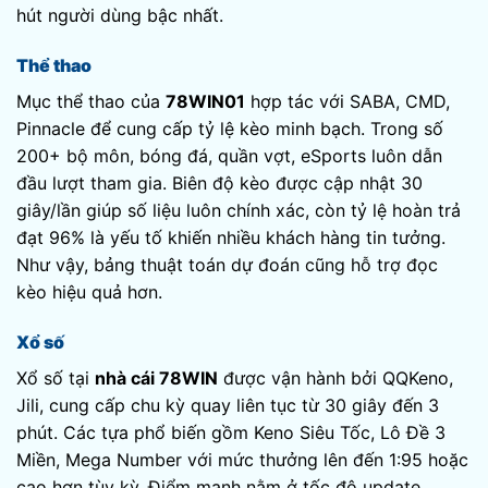
hút người dùng bậc nhất.
Thể thao
Mục thể thao của
78WIN01
hợp tác với SABA, CMD,
Pinnacle để cung cấp tỷ lệ kèo minh bạch. Trong số
200+ bộ môn, bóng đá, quần vợt, eSports luôn dẫn
đầu lượt tham gia. Biên độ kèo được cập nhật 30
giây/lần giúp số liệu luôn chính xác, còn tỷ lệ hoàn trả
đạt 96% là yếu tố khiến nhiều khách hàng tin tưởng.
Như vậy, bảng thuật toán dự đoán cũng hỗ trợ đọc
kèo hiệu quả hơn.
Xổ số
Xổ số tại
nhà cái
78WIN
được vận hành bởi QQKeno,
Jili, cung cấp chu kỳ quay liên tục từ 30 giây đến 3
phút. Các tựa phổ biến gồm Keno Siêu Tốc, Lô Đề 3
Miền, Mega Number với mức thưởng lên đến 1:95 hoặc
cao hơn tùy kỳ. Điểm mạnh nằm ở tốc độ update