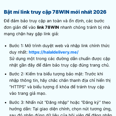
Bật mí link truy cập 78WIN mới nhất 2026
Để đảm bảo truy cập an toàn và ổn định, các bước
đơn giản để vào
link
78WIN
nhanh chóng tránh bị nhà
mạng chặn hay gặp link giả:
Bước 1: Mở trình duyệt web và nhập link chính thức
duy nhất:
https://halaldelivery.me/
Sử dụng một trong các đường dẫn chuẩn được cập
nhật gần đây để đảm bảo truy cập đúng trang chủ.
Bước 2: Kiểm tra biểu tượng bảo mật: Trước khi
nhập thông tin, hãy chắc chắn thanh địa chỉ hiển thị
“HTTPS” và biểu tượng ổ khóa để tránh truy cập
vào trang giả mạo.
Bước 3: Nhấn nút “Đăng nhập” hoặc “Đăng ký” theo
hướng dẫn: Tại giao diện chính, chọn nút tương ứng,
sau đó nhập đúng dữ liệu của hội viên để đăng nhập