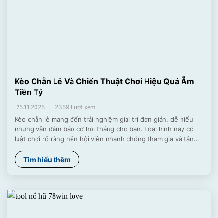
Kèo Chẵn Lẻ Và Chiến Thuật Chơi Hiệu Quả Ẵm
Tiền Tỷ
25.11.2025
2359 Lượt xem
Kèo chẵn lẻ mang đến trải nghiệm giải trí đơn giản, dễ hiểu
nhưng vẫn đảm bảo cơ hội thắng cho bạn. Loại hình này có
luật chơi rõ ràng nên hội viên nhanh chóng tham gia và tận
hưởng. Bài viết sau, 78WIN sẽ hướng dẫn chi tiết cách chơi và
bí quyết tối ưu tỷ lệ thành công. Giới thiệu kèo chẵn lẻ và
Tìm hiểu thêm
những điều cần biết Kèo chẵn lẻ là loại hình cược dự đoán
tổng kết quả cuối cùng sẽ thuộc số chẵn hay lẻ. Luật chơi
đơn giản giúp bạn dễ tiếp cận nhưng...