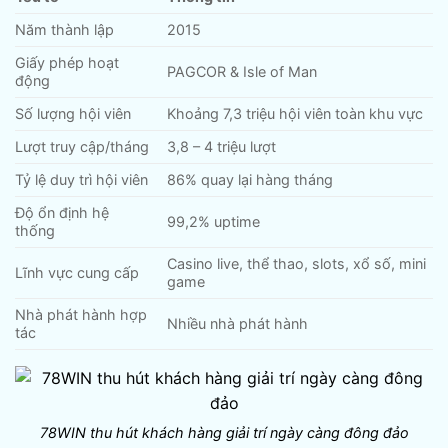
Năm thành lập
2015
Giấy phép hoạt
PAGCOR & Isle of Man
động
Số lượng hội viên
Khoảng 7,3 triệu hội viên toàn khu vực
Lượt truy cập/tháng
3,8 – 4 triệu lượt
Tỷ lệ duy trì hội viên
86% quay lại hàng tháng
Độ ổn định hệ
99,2% uptime
thống
Casino live, thể thao, slots, xổ số, mini
Lĩnh vực cung cấp
game
Nhà phát hành hợp
Nhiều nhà phát hành
tác
78WIN thu hút khách hàng giải trí ngày càng đông đảo