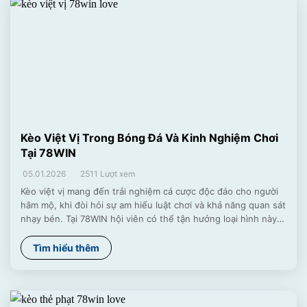
Kèo Việt Vị Trong Bóng Đá Và Kinh Nghiệm Chơi
Tại 78WIN
05.01.2026
2511 Lượt xem
Kèo việt vị mang đến trải nghiệm cá cược độc đáo cho người
hâm mộ, khi đòi hỏi sự am hiểu luật chơi và khả năng quan sát
nhạy bén. Tại 78WIN hội viên có thể tận hưởng loại hình này
với tỷ lệ hấp dẫn, đồng thời nâng cao cơ hội thắng nhờ tính
năng hỗ trợ phân tích chuẩn xác. Giới thiệu kèo việt vị Kèo
Tìm hiểu thêm
việt vị là loại hình cá cược trong bóng đá, nơi người chơi dự
đoán liệu cầu thủ đã đứng dưới hậu vệ cuối cùng của đối thủ
hay chưa. Khác với...