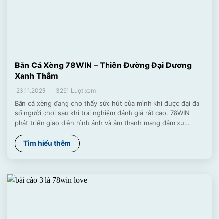
Bắn Cá Xèng 78WIN – Thiên Đường Đại Dương
Xanh Thẳm
23.11.2025
3291 Lượt xem
Bắn cá xèng đang cho thấy sức hút của mình khi được đại đa
số người chơi sau khi trải nghiệm đánh giá rất cao. 78WIN
phát triển giao diện hình ảnh và âm thanh mang đậm xu
hướng hiện đại. Ngoài ra, bài viết này sẽ gửi đến bạn những
ưu điểm và một số chiến thuật cụ thể trong thực tiễn để săn
Tìm hiểu thêm
bắt hiệu quả hơn. Tìm hiểu về lựa chọn bắn cá xèng Bắn cá
xèng là trò chơi đổi thưởng mà tại đó người tham gia sẽ sử
dụng các loại súng và đạn để...