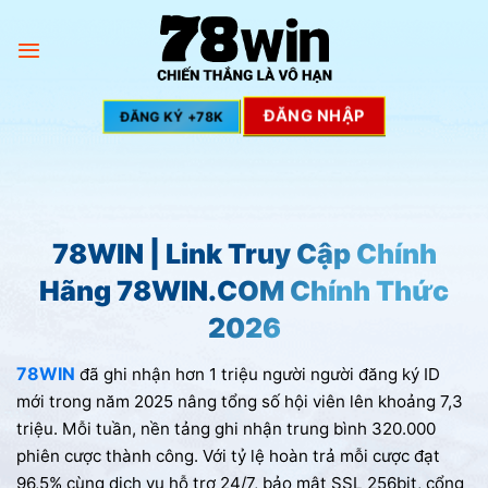
Bỏ
qua
nội
dung
ĐĂNG NHẬP
ĐĂNG KÝ +78K
78WIN | Link Truy Cập Chính
Hãng 78WIN.COM Chính Thức
2026
78WIN
đã ghi nhận hơn 1 triệu người người đăng ký ID
mới trong năm 2025 nâng tổng số hội viên lên khoảng 7,3
triệu. Mỗi tuần, nền tảng ghi nhận trung bình 320.000
phiên cược thành công. Với tỷ lệ hoàn trả mỗi cược đạt
96,5% cùng dịch vụ hỗ trợ 24/7, bảo mật SSL 256bit, cổng