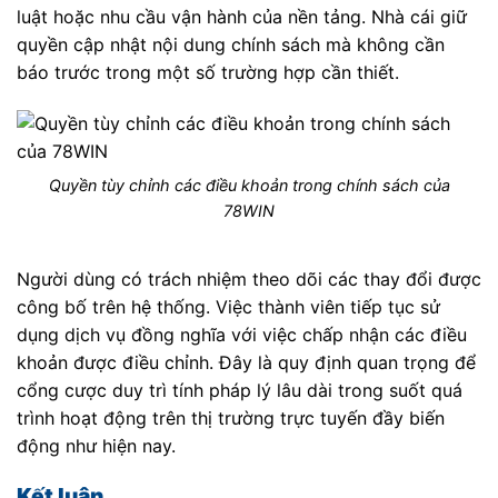
luật hoặc nhu cầu vận hành của nền tảng. Nhà cái giữ
quyền cập nhật nội dung chính sách mà không cần
báo trước trong một số trường hợp cần thiết.
Quyền tùy chỉnh các điều khoản trong chính sách của
78WIN
Người dùng có trách nhiệm theo dõi các thay đổi được
công bố trên hệ thống. Việc thành viên tiếp tục sử
dụng dịch vụ đồng nghĩa với việc chấp nhận các điều
khoản được điều chỉnh. Đây là quy định quan trọng để
cổng cược duy trì tính pháp lý lâu dài trong suốt quá
trình hoạt động trên thị trường trực tuyến đầy biến
động như hiện nay.
Kết luận