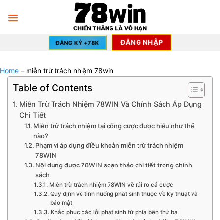
Bỏ
qua
nội
dung
ĐĂNG NHẬP
ĐĂNG KÝ +78K
Home
–
miễn trừ trách nhiệm 78win
Table of Contents
Miễn Trừ Trách Nhiệm 78WIN Và Chính Sách Áp Dụng
Chi Tiết
Miễn trừ trách nhiệm tại cổng cược được hiểu như thế
nào?
Phạm vi áp dụng điều khoản miễn trừ trách nhiệm
78WIN
Nội dung được 78WIN soạn thảo chi tiết trong chính
sách
Miễn trừ trách nhiệm 78WIN về rủi ro cá cược
Quy định về tình huống phát sinh thuộc về kỹ thuật và
bảo mật
Khắc phục các lỗi phát sinh từ phía bên thứ ba