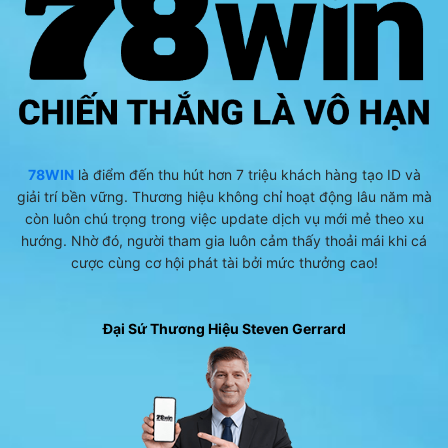
78WIN
là điểm đến thu hút hơn 7 triệu khách hàng tạo ID và
giải trí bền vững. Thương hiệu không chỉ hoạt động lâu năm mà
còn luôn chú trọng trong việc update dịch vụ mới mẻ theo xu
hướng. Nhờ đó, người tham gia luôn cảm thấy thoải mái khi cá
cược cùng cơ hội phát tài bởi mức thưởng cao!
Đại Sứ Thương Hiệu Steven Gerrard