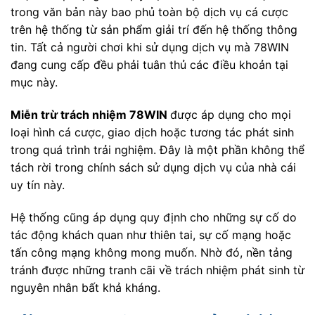
trong văn bản này bao phủ toàn bộ dịch vụ cá cược
trên hệ thống từ sản phẩm giải trí đến hệ thống thông
tin. Tất cả người chơi khi sử dụng dịch vụ mà 78WIN
đang cung cấp đều phải tuân thủ các điều khoản tại
mục này.
Miễn trừ trách nhiệm 78WIN
được áp dụng cho mọi
loại hình cá cược, giao dịch hoặc tương tác phát sinh
trong quá trình trải nghiệm. Đây là một phần không thể
tách rời trong chính sách sử dụng dịch vụ của nhà cái
uy tín này.
Hệ thống cũng áp dụng quy định cho những sự cố do
tác động khách quan như thiên tai, sự cố mạng hoặc
tấn công mạng không mong muốn. Nhờ đó, nền tảng
tránh được những tranh cãi về trách nhiệm phát sinh từ
nguyên nhân bất khả kháng.