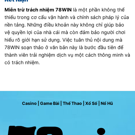
Miễn trừ trách nhiệm 78WIN
là một phần không thể
thiếu trong cơ cấu vận hành và chính sách pháp lý của
nền tảng. Những điều khoản này không chỉ giúp bảo
vệ quyền lợi của nhà cái mà còn đảm bảo người chơi
hiểu rõ giới hạn sử dụng. Việc tuân thủ nội dung mà
78WIN soạn thảo ở văn bản này là bước đầu tiên để
thành viên trải nghiệm dịch vụ một cách thông minh và
có trách nhiệm.
Casino
|
Game Bài
|
Thể Thao
|
Xổ Số
|
Nổ Hũ