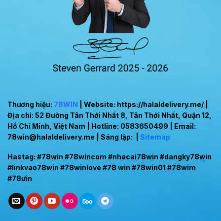
Thương hiệu:
78WIN
|
Website:
https://halaldelivery.me/
|
Địa chỉ:
52 Đường Tân Thới Nhất 8, Tân Thới Nhất, Quận 12,
Hồ Chí Minh, Việt Nam
|
Hotline:
0583650499
|
Email:
78win@halaldelivery.me |
Sáng lập: |
Sitemap
Hastag: #78win #78wincom #nhacai78win #dangky78win
#linkvao78win #78winlove #78 win #78win01 #78wim
#78ưin