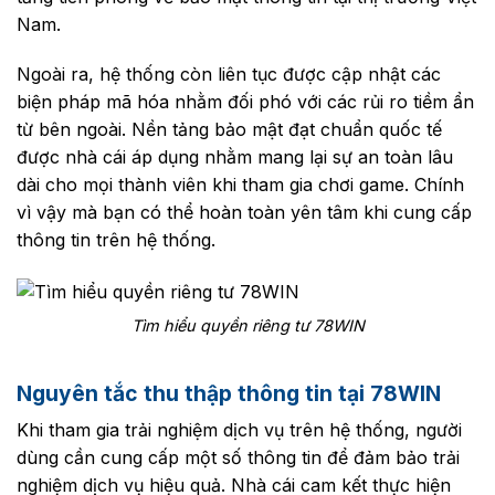
Nam.
Ngoài ra, hệ thống còn liên tục được cập nhật các
biện pháp mã hóa nhằm đối phó với các rủi ro tiềm ẩn
từ bên ngoài. Nền tảng bảo mật đạt chuẩn quốc tế
được nhà cái áp dụng nhằm mang lại sự an toàn lâu
dài cho mọi thành viên khi tham gia chơi game. Chính
vì vậy mà bạn có thể hoàn toàn yên tâm khi cung cấp
thông tin trên hệ thống.
Tìm hiểu quyền riêng tư 78WIN
Nguyên tắc thu thập thông tin tại 78WIN
Khi tham gia trải nghiệm dịch vụ trên hệ thống, người
dùng cần cung cấp một số thông tin để đảm bảo trải
nghiệm dịch vụ hiệu quả. Nhà cái cam kết thực hiện