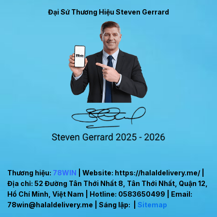
Đại Sứ Thương Hiệu Steven Gerrard
Thương hiệu:
78WIN
|
Website:
https://halaldelivery.me/
|
Địa chỉ:
52 Đường Tân Thới Nhất 8, Tân Thới Nhất, Quận 12,
Hồ Chí Minh, Việt Nam
|
Hotline:
0583650499
|
Email:
78win@halaldelivery.me |
Sáng lập: |
Sitemap