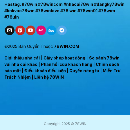
Hastag: #78win #78wincom #nhacai78win #dangky78win
#linkvao78win #78winlove #78 win #78win01 #78wim
#78ưin
©2025 Bản Quyền Thuộc
78WIN.COM
Giới thiệu nhà cái
|
Giấy phép hoạt động
|
So sánh 78win
với nhà cái khác
|
Phản hồi của khách hàng
|
Chính sách
bảo mật
|
Điều khoản điều kiện
|
Quyền riêng tư
|
Miễn Trừ
Trách Nhiệm
|
Liên hệ 78WIN
Copyright 2025 © 78WIN