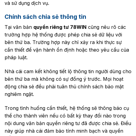
và sử dụng dịch vụ.
Chính sách chia sẻ thông tin
Tại văn bản
quyền riêng tư 78WIN
cũng nêu rõ các
trường hợp hệ thống được phép chia sẻ dữ liệu với
bên thứ ba. Trường hợp này chỉ xảy ra khi thực sự
cần thiết để vận hành ổn định hoặc theo yêu cầu của
pháp luật.
Nhà cái cam kết không tiết lộ thông tin người dùng cho
bên thứ ba mà không có sự đồng ý trước. Mọi hoạt
động chia sẻ đều phải tuân thủ chính sách bảo mật
nghiêm ngặt.
Trong tình huống cần thiết, hệ thống sẽ thông báo cụ
thể cho thành viên nếu có bất kỳ thay đổi nào trong
nội dung văn bản quyền riêng tư đã được chia sẻ. Điều
này giúp nhà cái đảm bảo tính minh bạch và quyền