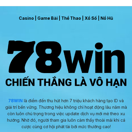
Casino
|
Game Bài
|
Thể Thao
|
Xổ Số
|
Nổ Hũ
78WIN
là điểm đến thu hút hơn 7 triệu khách hàng tạo ID và
giải trí bền vững. Thương hiệu không chỉ hoạt động lâu năm mà
còn luôn chú trọng trong việc update dịch vụ mới mẻ theo xu
hướng. Nhờ đó, người tham gia luôn cảm thấy thoải mái khi cá
cược cùng cơ hội phát tài bởi mức thưởng cao!