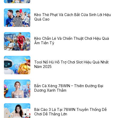
Kèo Thẻ Phạt Và Cách Bắt Cửa Sinh Lời Hiệu
Quả Cao
Kèo Chẵn Lẻ Và Chiến Thuật Chơi Hiệu Quả
Ẵm Tiền Tỷ
Tool Nổ Hũ Hỗ Trợ Chơi Slot Hiệu Quả Nhất
Năm 2025
Bắn Cá Xèng 78WIN – Thiên Đường Đại
Dương Xanh Thẳm
Bài Cào 3 Lá Tại 78WIN Truyền Thống Dễ
Chơi Dễ Thắng Lớn