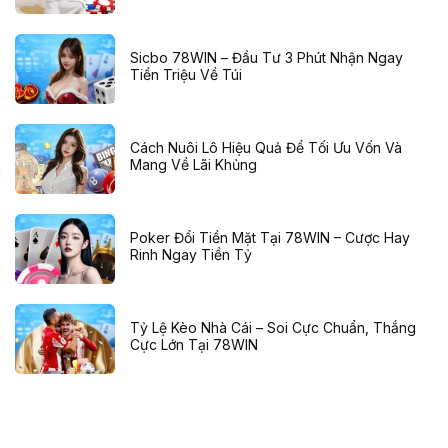
Sicbo 78WIN – Đầu Tư 3 Phút Nhận Ngay
Tiền Triệu Về Túi
Cách Nuôi Lô Hiệu Quả Để Tối Ưu Vốn Và
Mang Về Lãi Khủng
Poker Đổi Tiền Mặt Tại 78WIN – Cược Hay
Rinh Ngay Tiền Tỷ
Tỷ Lệ Kèo Nhà Cái – Soi Cực Chuẩn, Thắng
Cực Lớn Tại 78WIN