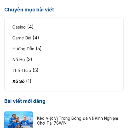
thời, chiến thuật kết hợp số đẹp một
cách linh hoạt cũng ảnh hưởng đến
Chuyên mục bài viết
khả năng sinh lời của các con số. Vì
vậy, 78WIN chia sẻ đến bạn
phương pháp hiệu quả để nuôi lô
(4)
Casino
mà vẫn tối ưu được vốn. Nuôi lô là
gì và tại sao bạn nên thực hiện?
(4)
Game Bài
Nuôi lô là hoạt động thành viên lựa
chọn một vài con số đẹp và đầu tư
(5)
Hướng Dẫn
vào chúng trong 1 ngày hoặc...
(3)
Nổ Hũ
(5)
Thể Thao
(1)
Xổ Số
Bài viết mới đăng
Kèo Việt Vị Trong Bóng Đá Và Kinh Nghiệm
Chơi Tại 78WIN