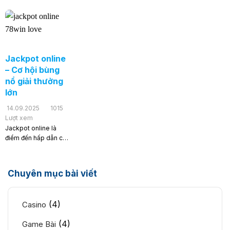
chiến lược hiệu quả. 78WIN xây
chơi sau khi trải nghiệm đánh giá
dựng tính năng vượt trội, hỗ trợ
rất cao. 78WIN phát triển giao diện
phân tích để mang lại trải nghiệm
hình ảnh và âm thanh mang đậm xu
chơi mượt mà. Vậy phần mềm này
hướng hiện đại. Ngoài ra, bài viết
có cơ chế hoạt động như thế nào?
này sẽ gửi đến bạn những ưu điểm
Hãy cùng chúng tôi khám phá chi
và một số chiến thuật cụ thể trong
Jackpot online
tiết ngay tại bài viết này nhé. Tổng
thực tiễn để săn bắt hiệu quả hơn.
– Cơ hội bùng
quan tool nổ hũ mới nhất Tool nổ
Tìm hiểu về lựa chọn bắn cá xèng
nổ giải thưởng
hũ là công cụ được thiết kế nhằm
Bắn cá xèng là trò chơi đổi thưởng
lớn
hỗ trợ người chơi trong quá trình
mà tại đó người tham gia sẽ sử
tham gia các trò slot, đặc biệt ở
dụng các loại súng và đạn để...
14.09.2025
1015
những tựa game Jackpot....
Lượt xem
Jackpot online là
điểm đến hấp dẫn cho
những ai yêu thích thử
vận may và mong
muốn giành giải
Chuyên mục bài viết
thưởng giá trị. Với
cách chơi đơn giản,
luật rõ ràng và hệ
(4)
Casino
thống bảo mật an
toàn, jackpot trực
(4)
Game Bài
tuyến đã trở thành lựa