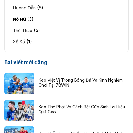
chọn hàng đầu. Cùng
(5)
Hướng Dẫn
với nhiều khuyến mãi,
78 win mang lại trải
(3)
Nổ Hũ
nghiệm toàn diện, kết
hợp giữa giải trí và cơ
(5)
Thể Thao
hội chiến thắng lớn.
Tổng quan về jackpot
(1)
Xổ Số
online Jackpot online
là trò chơi trực tuyến
mang đến cơ hội giành
phần thưởng khổng lồ
Bài viết mới đăng
chỉ với vài lượt quay.
Không chỉ...
Kèo Việt Vị Trong Bóng Đá Và Kinh Nghiệm
Chơi Tại 78WIN
Kèo Thẻ Phạt Và Cách Bắt Cửa Sinh Lời Hiệu
Quả Cao