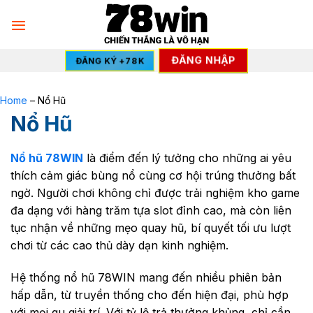
Bỏ
qua
nội
dung
ĐĂNG NHẬP
ĐĂNG KÝ +78K
Home
–
Nổ Hũ
Nổ Hũ
Nổ hũ 78WIN
là điểm đến lý tưởng cho những ai yêu
thích cảm giác bùng nổ cùng cơ hội trúng thưởng bất
ngờ. Người chơi không chỉ được trải nghiệm kho game
đa dạng với hàng trăm tựa slot đỉnh cao, mà còn liên
tục nhận về những mẹo quay hũ, bí quyết tối ưu lượt
chơi từ các cao thủ dày dạn kinh nghiệm.
Hệ thống nổ hũ 78WIN mang đến nhiều phiên bản
hấp dẫn, từ truyền thống cho đến hiện đại, phù hợp
với mọi gu giải trí. Với tỷ lệ trả thưởng khủng, chỉ cần