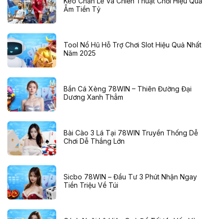
Kèo Chẵn Lẻ Và Chiến Thuật Chơi Hiệu Quả
Ẵm Tiền Tỷ
Tool Nổ Hũ Hỗ Trợ Chơi Slot Hiệu Quả Nhất
Năm 2025
Bắn Cá Xèng 78WIN – Thiên Đường Đại
Dương Xanh Thẳm
Bài Cào 3 Lá Tại 78WIN Truyền Thống Dễ
Chơi Dễ Thắng Lớn
Sicbo 78WIN – Đầu Tư 3 Phút Nhận Ngay
Tiền Triệu Về Túi