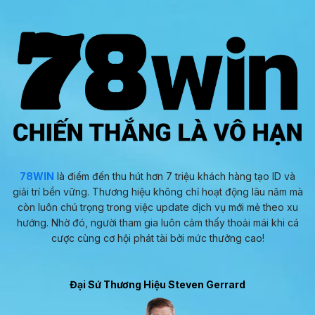
78WIN
là điểm đến thu hút hơn 7 triệu khách hàng tạo ID và
giải trí bền vững. Thương hiệu không chỉ hoạt động lâu năm mà
còn luôn chú trọng trong việc update dịch vụ mới mẻ theo xu
hướng. Nhờ đó, người tham gia luôn cảm thấy thoải mái khi cá
cược cùng cơ hội phát tài bởi mức thưởng cao!
Đại Sứ Thương Hiệu Steven Gerrard