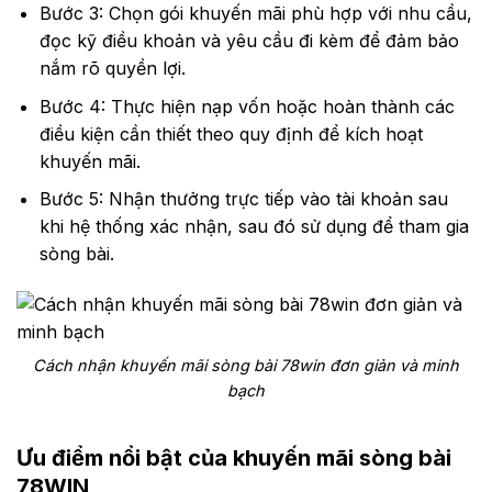
Bước 3: Chọn gói khuyến mãi phù hợp với nhu cầu,
đọc kỹ điều khoản và yêu cầu đi kèm để đảm bảo
nắm rõ quyền lợi.
Bước 4: Thực hiện nạp vốn hoặc hoàn thành các
điều kiện cần thiết theo quy định để kích hoạt
khuyến mãi.
Bước 5: Nhận thưởng trực tiếp vào tài khoản sau
khi hệ thống xác nhận, sau đó sử dụng để tham gia
sòng bài.
Cách nhận khuyến mãi sòng bài 78win đơn giản và minh
bạch
Ưu điểm nổi bật của khuyến mãi sòng bài
78WIN