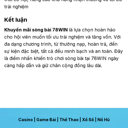
trải nghiệm
Kết luận
Khuyến mãi sòng bài 78WIN
là lựa chọn hoàn hảo
cho hội viên muốn tối ưu trải nghiệm và tăng vốn. Với
đa dạng chương trình, từ thưởng nạp, hoàn trả, đến
sự kiện đặc biệt, tất cả đều minh bạch và an toàn. Đây
là điểm nhấn khiến trò chơi sòng bài tại 78WIN ngày
càng hấp dẫn và giữ chân cộng đồng lâu dài.
Casino
|
Game Bài
|
Thể Thao
|
Xổ Số
|
Nổ Hũ