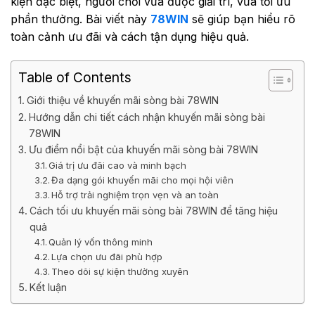
kiện đặc biệt, người chơi vừa được giải trí, vừa tối ưu
phần thưởng. Bài viết này
78WIN
sẽ giúp bạn hiểu rõ
toàn cảnh ưu đãi và cách tận dụng hiệu quả.
Table of Contents
Giới thiệu về khuyến mãi sòng bài 78WIN
Hướng dẫn chi tiết cách nhận khuyến mãi sòng bài
78WIN
Ưu điểm nổi bật của khuyến mãi sòng bài 78WIN
Giá trị ưu đãi cao và minh bạch
Đa dạng gói khuyến mãi cho mọi hội viên
Hỗ trợ trải nghiệm trọn vẹn và an toàn
Cách tối ưu khuyến mãi sòng bài 78WIN để tăng hiệu
quả
Quản lý vốn thông minh
Lựa chọn ưu đãi phù hợp
Theo dõi sự kiện thường xuyên
Kết luận