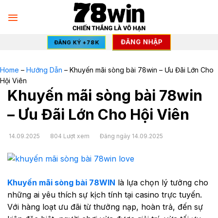
Bỏ
qua
nội
dung
ĐĂNG NHẬP
ĐĂNG KÝ +78K
Home
–
Hướng Dẫn
–
Khuyến mãi sòng bài 78win – Ưu Đãi Lớn Cho
Hội Viên
Khuyến mãi sòng bài 78win
– Ưu Đãi Lớn Cho Hội Viên
14.09.2025
804 Lượt xem
Đăng ngày 14.09.2025
Khuyến mãi sòng bài 78WIN
là lựa chọn lý tưởng cho
những ai yêu thích sự kịch tính tại casino trực tuyến.
Với hàng loạt ưu đãi từ thưởng nạp, hoàn trả, đến sự