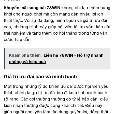
Khuyến mãi sòng bài 78WIN
không chỉ tạo thêm hứng
khởi cho người chơi mà còn mang đến nhiều lợi ích
thiết thực. Với sự đa dạng, minh bạch và giá trị ưu đãi
cao, chương trình này giúp hội viên tối ưu vốn, kéo dài
trải nghiệm và tăng thêm cơ hội thắng trong từng ván
cược hấp dẫn.
Khám phá thêm:
Liên hệ 78WIN – Hỗ trợ nhanh
chóng và hiệu quả
Giá trị ưu đãi cao và minh bạch
Một trong những lý do khiến ưu đãi được hội viên yêu
thích chính là giá trị ưu đãi lớn đi kèm tính minh bạch
rõ ràng. Các gói thưởng thường có tỷ lệ hấp dẫn, điều
kiện nhận thưởng được công khai chi tiết. Điều này
giúp người chơi yên tâm tận dụng quyền lợi, đồng thời