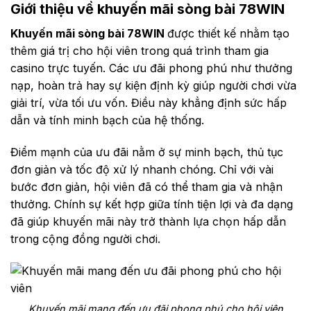
Giới thiệu về khuyến mãi sòng bài 78WIN
Khuyến mãi sòng bài 78WIN
được thiết kế nhằm tạo
thêm giá trị cho hội viên trong quá trình tham gia
casino trực tuyến. Các ưu đãi phong phú như thưởng
nạp, hoàn trả hay sự kiện định kỳ giúp người chơi vừa
giải trí, vừa tối ưu vốn. Điều này khẳng định sức hấp
dẫn và tính minh bạch của hệ thống.
Điểm mạnh của ưu đãi nằm ở sự minh bạch, thủ tục
đơn giản và tốc độ xử lý nhanh chóng. Chỉ với vài
bước đơn giản, hội viên đã có thể tham gia và nhận
thưởng. Chính sự kết hợp giữa tính tiện lợi và đa dạng
đã giúp khuyến mãi này trở thành lựa chọn hấp dẫn
trong cộng đồng người chơi.
Khuyến mãi mang đến ưu đãi phong phú cho hội viên