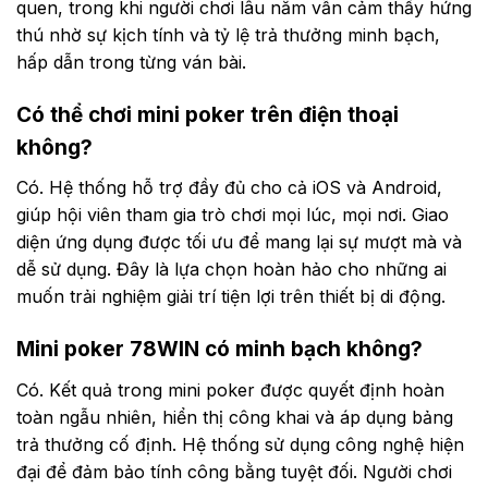
quen, trong khi người chơi lâu năm vẫn cảm thấy hứng
thú nhờ sự kịch tính và tỷ lệ trả thưởng minh bạch,
hấp dẫn trong từng ván bài.
Có thể chơi mini poker trên điện thoại
không?
Có. Hệ thống hỗ trợ đầy đủ cho cả iOS và Android,
giúp hội viên tham gia trò chơi mọi lúc, mọi nơi. Giao
diện ứng dụng được tối ưu để mang lại sự mượt mà và
dễ sử dụng. Đây là lựa chọn hoàn hảo cho những ai
muốn trải nghiệm giải trí tiện lợi trên thiết bị di động.
Mini poker 78WIN có minh bạch không?
Có. Kết quả trong mini poker
được quyết định hoàn
toàn ngẫu nhiên, hiển thị công khai và áp dụng bảng
trả thưởng cố định. Hệ thống sử dụng công nghệ hiện
đại để đảm bảo tính công bằng tuyệt đối. Người chơi