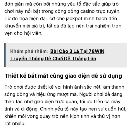
đơn giản mà còn bởi những yếu tố đặc sắc giúp trò
chơi này nổi bật trong cộng đồng casino trực tuyến.
Từ đồ họa hiện đại, cơ chế jackpot minh bạch đến
khuyến mãi giá trị, tất cả đã tạo nên trải nghiệm trọn
vẹn cho hội viên.
Khám phá thêm:
Bài Cào 3 Lá Tại 78WIN
Truyền Thống Dễ Chơi Dễ Thắng Lớn
Thiết kế bắt mắt cùng giao diện dễ sử dụng
Trò chơi được thiết kế với hình ảnh sắc nét, âm thanh
sống động và hiệu ứng mượt mà. Người chơi dễ dàng
thao tác nhờ giao diện trực quan, tối ưu trên cả máy
tính và di động. Chính yếu tố này tạo nên sự cuốn hút,
khiến mỗi vòng quay trở nên kịch tính và thú vị hơn
rất nhiều.