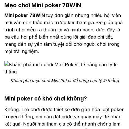
Mẹo chơi Mini poker 78WIN
Mini poker 78WIN
tuy đơn giản nhưng nhiều hội viên
mới vẫn còn thắc mắc trước khi tham gia. Để giúp quá
trình chơi diễn ra thuận lợi và minh bạch, dưới đây là
ba câu hỏi phổ biến nhất cùng lời giải đáp chi tiết,
mang đến sự yên tâm tuyệt đối cho người chơi trong
mọi trải nghiệm.
Khám phá mẹo chơi Mini Poker để nâng cao tỷ lệ thắng
Mini poker có khó chơi không?
Không. Trò chơi được thiết kế đơn giản hóa luật poker
truyền thống, chỉ cần đặt cược và quay máy để nhận
kết quả. Người mới tham gia có thể nhanh chóng làm