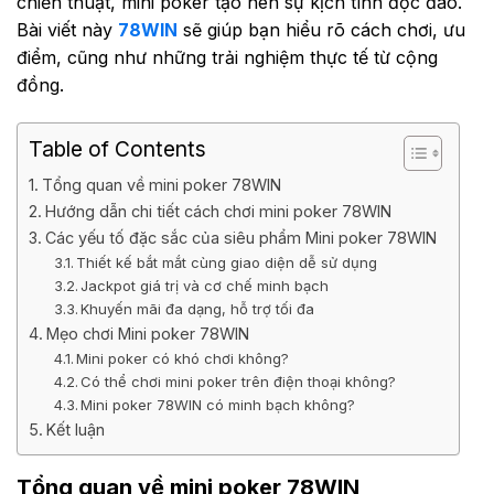
chiến thuật, mini poker tạo nên sự kịch tính độc đáo.
Bài viết này
78WIN
sẽ giúp bạn hiểu rõ cách chơi, ưu
điểm, cũng như những trải nghiệm thực tế từ cộng
đồng.
Table of Contents
Tổng quan về mini poker 78WIN
Hướng dẫn chi tiết cách chơi mini poker 78WIN
Các yếu tố đặc sắc của siêu phẩm Mini poker 78WIN
Thiết kế bắt mắt cùng giao diện dễ sử dụng
Jackpot giá trị và cơ chế minh bạch
Khuyến mãi đa dạng, hỗ trợ tối đa
Mẹo chơi Mini poker 78WIN
Mini poker có khó chơi không?
Có thể chơi mini poker trên điện thoại không?
Mini poker 78WIN có minh bạch không?
Kết luận
Tổng quan về mini poker 78WIN