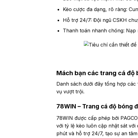
Kèo cược đa dạng, rõ ràng: Cun
Hỗ trợ 24/7: Đội ngũ CSKH chuy
Thanh toán nhanh chóng: Nạp rút
Mách bạn các trang cá độ 
Danh sách dưới đây tổng hợp các
vụ vượt trội.
78WIN – Trang cá độ bóng đ
78WIN được cấp phép bởi PAGCOR, 
với tỷ lệ kèo luôn cập nhật sát với
phút và hỗ trợ 24/7, tạo sự an tâm 