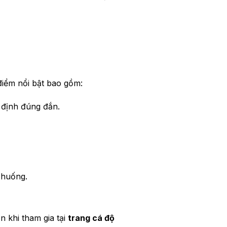
điểm nổi bật bao gồm:
t định đúng đắn.
 huống.
n khi tham gia tại
trang cá độ