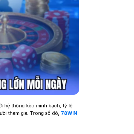
i hệ thống kèo minh bạch, tỷ lệ
ười tham gia. Trong số đó,
78WIN