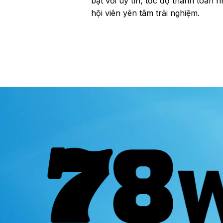
bật với uy tín, tốc độ thanh toán 
hội viên yên tâm trải nghiệm.