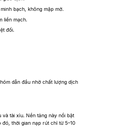
hị minh bạch, không mập mờ.
m liền mạch.
ệt đối.
hóm dẫn đầu nhờ chất lượng dịch
 tài xỉu. Nền tảng này nổi bật
 đó, thời gian nạp rút chỉ từ 5–10