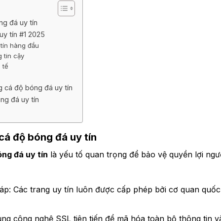
ng đá uy tín
y tín #1 2025
tín hàng đầu
 tin cậy
 tế
g cá độ bóng đá uy tín
ng đá uy tín
cá độ bóng đá uy tín
óng đá uy tín
là yếu tố quan trọng để bảo vệ quyền lợi ngườ
áp: Các trang uy tín luôn được cấp phép bởi cơ quan quố
ng công nghệ SSL tiên tiến để mã hóa toàn bộ thông tin và