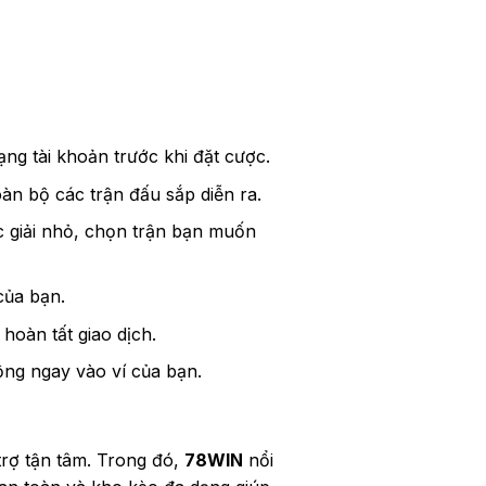
ạng tài khoản trước khi đặt cược.
àn bộ các trận đấu sắp diễn ra.
c giải nhỏ, chọn trận bạn muốn
của bạn.
hoàn tất giao dịch.
ộng ngay vào ví của bạn.
trợ tận tâm. Trong đó,
78WIN
nổi