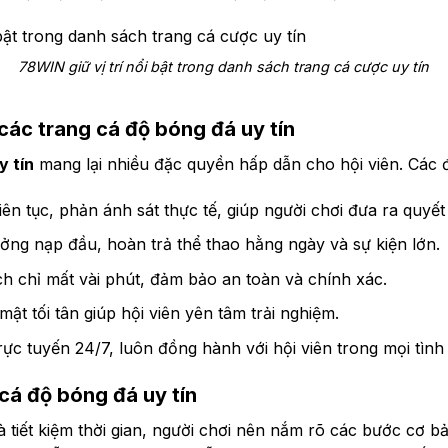
78WIN giữ vị trí nổi bật trong danh sách trang cá cược uy tín
 các trang cá độ bóng đá uy tín
y tín
mang lại nhiều đặc quyền hấp dẫn cho hội viên. Các 
iên tục, phản ánh sát thực tế, giúp người chơi đưa ra quyế
ởng nạp đầu, hoàn trả thể thao hằng ngày và sự kiện lớn.
h chỉ mất vài phút, đảm bảo an toàn và chính xác.
mật tối tân giúp hội viên yên tâm trải nghiệm.
ực tuyến 24/7, luôn đồng hành với hội viên trong mọi tình
cá độ bóng đá uy tín
tiết kiệm thời gian, người chơi nên nắm rõ các bước cơ bả